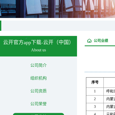
公司业绩
云开官方app下载-云开（中国）
About us
公司简介
组织机构
序号
公司资质
1
呼和
2
内蒙
公司荣誉
3
内蒙
4
元和