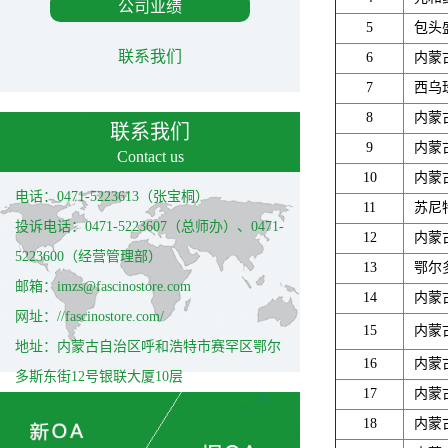
公司业绩
5
包头
联系我们
6
内蒙
7
西乌
8
内蒙
联系我们
9
内蒙
Contact us
10
内蒙
电话：0471-5223613（张宝桐）
11
苏尼
投诉电话：0471-5223607（总师办）、0471-
12
内蒙
5223600（经营管理部）
13
鄂尔
邮箱：imzs@fascinostore.com
14
内蒙
网址：//fascinostore.com/
15
内蒙
地址：内蒙古自治区呼和浩特市赛罕区鄂尔
16
内蒙
多斯东街12号银联大厦10层
17
内蒙
18
内蒙