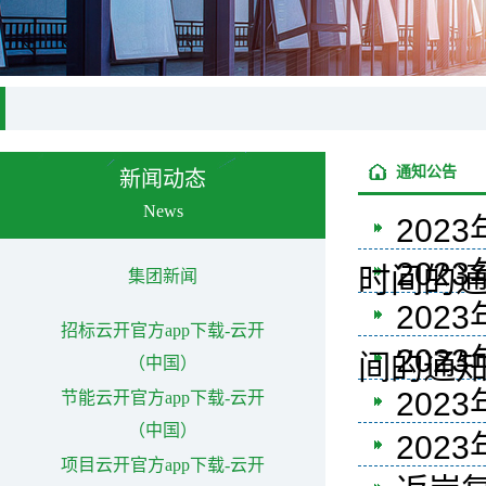
通知公告
新闻动态
News
202
202
时间的
集团新闻
202
招标云开官方app下载-云开
202
间的通
（中国）
202
节能云开官方app下载-云开
（中国）
202
项目云开官方app下载-云开